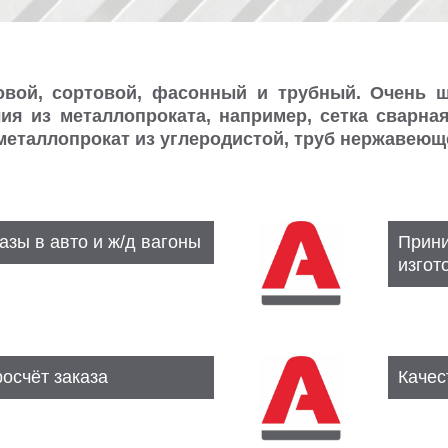
ово
й,
сортово
й,
фасонн
ый и
трубн
ый. Очень ш
ия из металлопроката, например, сетка сварная
 металлопрокат из углеродистой, труб нержавеющ
азы в авто и ж/д вагоны
Прини
изгот
осчёт заказа
Качес