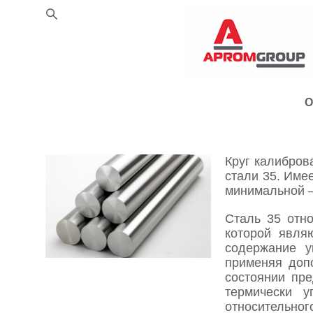
О
Круг калибров
стали 35. Име
минимальной –
Сталь 35 отно
которой явля
содержание у
применяя доп
состоянии пре
термически 
относительног