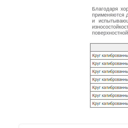
Благодаря хор
применяются д
и испытывающ
износостойкос
поверхностно