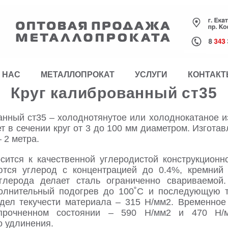
 НАС
МЕТАЛЛОПРОКАТ
УСЛУГИ
КОНТАК
Круг калиброванный ст35
анный ст35 – холоднотянутое или холоднокатаное и
ет в сечении круг от 3 до 100 мм диаметром. Изгота
 2 метра.
сится к качественной углеродистой конструкцион
ются углерод с концентрацией до 0.4%, кремни
глерода делает сталь ограниченно свариваемой
олнительный подогрев до 100˚С и последующую т
дел текучести материала – 315 Н/мм2. Временное
упрочненном состоянии – 590 Н/мм2 и 470 Н/
о удлинения.