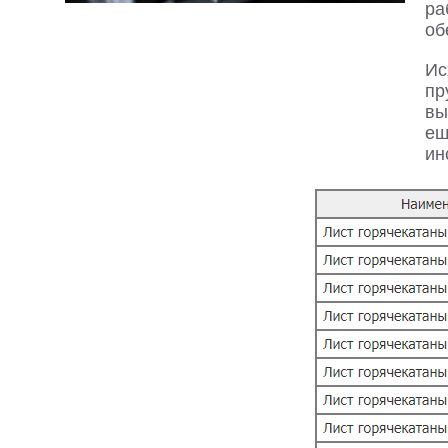
ра
об
Ис
пр
вы
ещ
ин