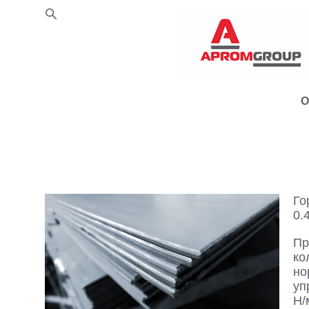
О
Го
0.
Пр
ко
но
уп
Н/