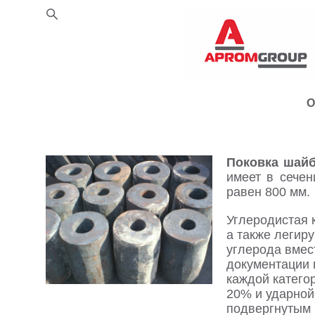
О
Поковка шайб
имеет в сечен
равен 800 мм.
Углеродистая 
а также легир
углерода вмес
документации п
каждой катего
20% и ударной
подвергнутым 