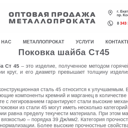
 НАС
МЕТАЛЛОПРОКАТ
УСЛУГИ
КОНТАК
Поковка шайба Ст45
а Ст 45
– это изделие, полученное методом горяче
ии круг, и его диаметр превышает толщину издел
конструкционная сталь 45 относится к улучшаемым. В
ующие компоненты кремний и марганец в количестве 
те с легированием гарантируют стали высокие меха
оковки из стали 45 могут иметь несколько категорий
рии равна пределу текучести материала. При этом м
 вязкостью – порядка 39 Дж/мм2. Категория прочнос
нормализации. Более высокие прочностные свойств