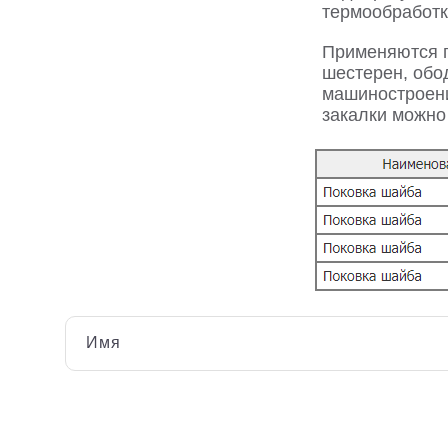
термообработки
Применяются п
шестерен, обо
машиностроени
закалки можно
Имя