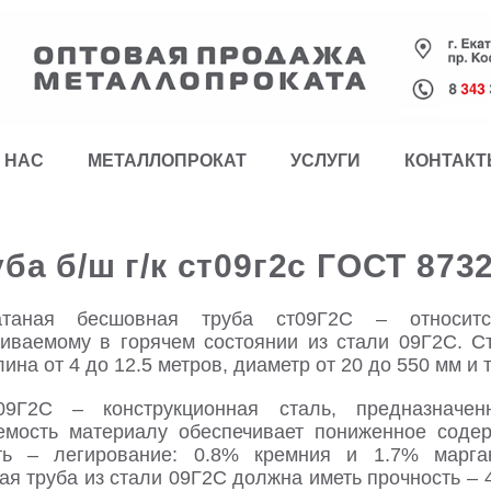
 НАС
МЕТАЛЛОПРОКАТ
УСЛУГИ
КОНТАК
ба б/ш г/к ст09г2с ГОСТ 873
катаная бесшовная труба ст09Г2С – относитс
ливаемому в горячем состоянии из стали 09Г2С. 
лина от 4 до 12.5 метров, диаметр от 20 до 550 мм и 
09Г2С – конструкционная сталь, предназначен
емость материалу обеспечивает пониженное соде
ть – легирование: 0.8% кремния и 1.7% марга
я труба из стали 09Г2С должна иметь прочность – 