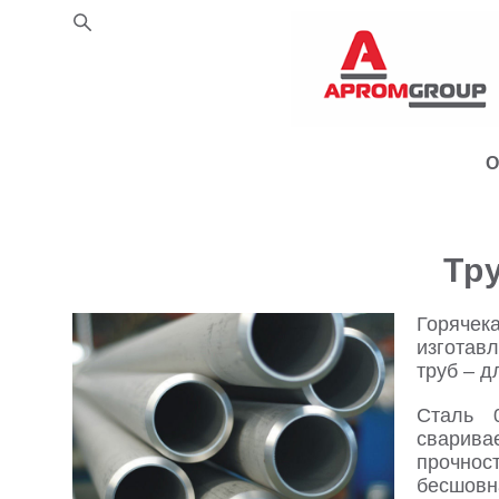
О
Тру
Горяче
изготав
труб – д
Сталь 
сварива
прочнос
бесшовна