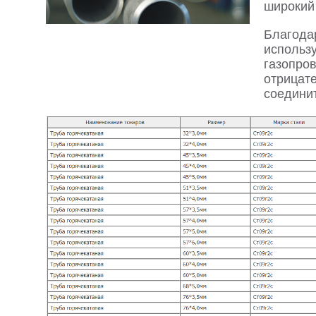
широкий 
Благода
использ
газопро
отрицат
соедини